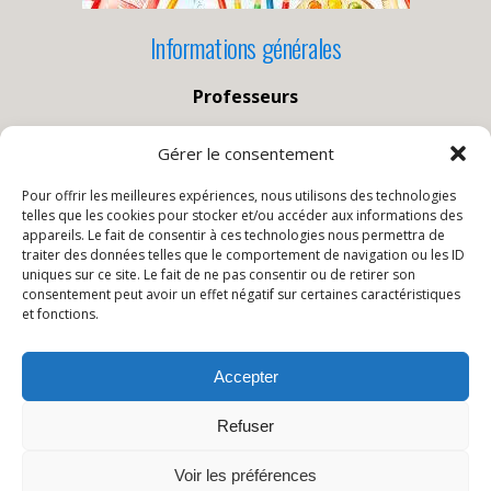
Informations générales
Professeurs
Laura
–
Debby
–
Anne-Sophie
–
Sabrina
–
Baptiste
Gérer le consentement
Pour offrir les meilleures expériences, nous utilisons des technologies
telles que les cookies pour stocker et/ou accéder aux informations des
appareils. Le fait de consentir à ces technologies nous permettra de
traiter des données telles que le comportement de navigation ou les ID
uniques sur ce site. Le fait de ne pas consentir ou de retirer son
consentement peut avoir un effet négatif sur certaines caractéristiques
Publication Précédente
Publication Suivante
et fonctions.
CM 1 - CM 2
CE 1
Accepter
Retour au début
Refuser
Voir les préférences
Mobile
Bureau