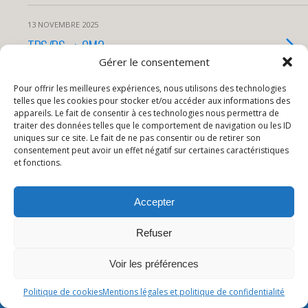
13 NOVEMBRE 2025
TPS/PS –> CM2
Gérer le consentement
Pour offrir les meilleures expériences, nous utilisons des technologies
3 NOVEMBRE 2025
telles que les cookies pour stocker et/ou accéder aux informations des
PPI 4/5
appareils. Le fait de consentir à ces technologies nous permettra de
traiter des données telles que le comportement de navigation ou les ID
uniques sur ce site. Le fait de ne pas consentir ou de retirer son
consentement peut avoir un effet négatif sur certaines caractéristiques
et fonctions.
Charger Des Entrées Supplémentaires De Cette Catégorie…
Accepter
Retour au début
Refuser
Mobile
Bureau
Voir les préférences
Politique de cookies
Mentions légales et politique de confidentialité