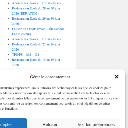
A toutes les classes…For all classes…
Restauration Ecole du 29 au 30 juin
2026 (ERRATUM)
Restauration Ecole du 29 au 30 juin
2026
La Fête de l’École arrive…The School
Fair is coming
A toutes les classes…For all classes.
Restauration Ecole du 22 au 26 juin
2026
TPS/PS – MS – GS
Restauration Ecole du 15 au 19 juin
2026
Évènements à venir
Gérer le consentement
s meilleures expériences, nous utilisons des technologies telles que les cookies pour
Il n’y a pas d’évènements à
venir.
accéder aux informations des appareils. Le fait de consentir à ces technologies nous
raiter des données telles que le comportement de navigation ou les ID uniques sur ce site.
pas consentir ou de retirer son consentement peut avoir un effet négatif sur certaines
s et fonctions.
cepter
Refuser
Voir les préférences