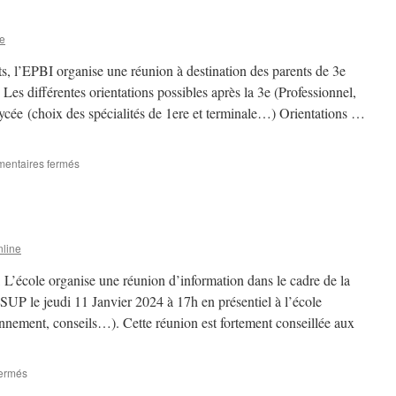
post
3ème.
e
s, l’EPBI organise une réunion à destination des parents de 3e
 Les différentes orientations possibles après la 3e (Professionnel,
lycée (choix des spécialités de 1ere et terminale…) Orientations …
sur
entaires fermés
3ème
générale
line
 L’école organise une réunion d’information dans le cadre de la
 le jeudi 11 Janvier 2024 à 17h en présentiel à l’école
nnement, conseils…). Cette réunion est fortement conseillée aux
sur
ermés
Terminale