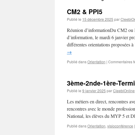
CM2 & PPI5
Publié le
15 décembre 2025
par
CleebiOn
Réunion d’informationDu CM2 ou PP
d’information, le mardi 6 janvier pr
différentes orientations proposées
→
Publié dans
Orientation
|
Commentaires f
3ème-2nde-1ère-Term
Publié le
9 janvier 2025
par
CleebiOnline
Les métiers en direct, rencontres av
rencontres avec le monde profession
National, les élèves du MYP 5 et
Publié dans
Orientation
,
visioconférence
|