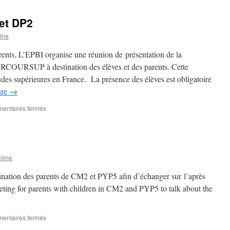
et DP2
ine
, L’EPBI organise une réunion de présentation de la
ARCOURSUP à destination des élèves et des parents. Cette
des supérieures en France. La présence des élèves est obligatoire
ure
→
sur
entaires fermés
Classes
de
Terminale
et
DP2
line
ination des parents de CM2 et PYP5 afin d’échanger sur l’après
ting for parents with children in CM2 and PYP5 to talk about the
sur
entaires fermés
CM2