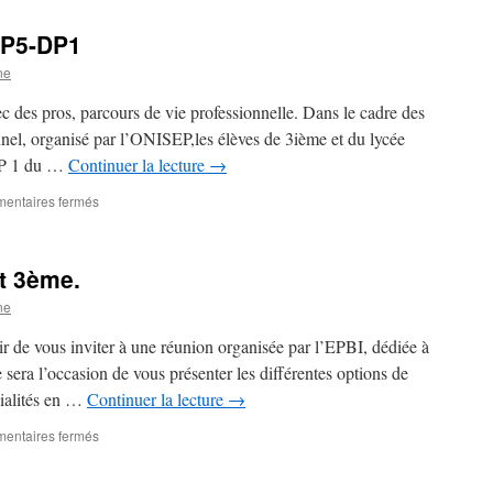
2nde-
1ère-
YP5-DP1
Terminale-
MYP5-
ne
DP1
ec des pros, parcours de vie professionnelle. Dans le cadre des
nel, organisé par l’ONISEP,les élèves de 3ième et du lycée
 DP 1 du …
Continuer la lecture
→
sur
entaires fermés
3ème-
2nde-
1ère
t 3ème.
et
MYP5-
ne
DP1
r de vous inviter à une réunion organisée par l’EPBI, dédiée à
e sera l’occasion de vous présenter les différentes options de
cialités en …
Continuer la lecture
→
sur
entaires fermés
3ème:
Orientation