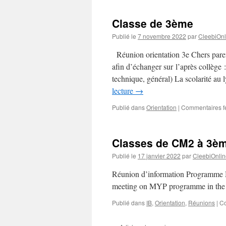
Classe de 3ème
Publié le
7 novembre 2022
par
CleebiOnl
Réunion orientation 3e Chers paren
afin d’échanger sur l’après collège :
technique, général) La scolarité au 
lecture
→
Publié dans
Orientation
|
Commentaires f
Classes de CM2 à 3è
Publié le
17 janvier 2022
par
CleebiOnlin
Réunion d’information Programme 
meeting on MYP programme in the
Publié dans
IB
,
Orientation
,
Réunions
|
Co