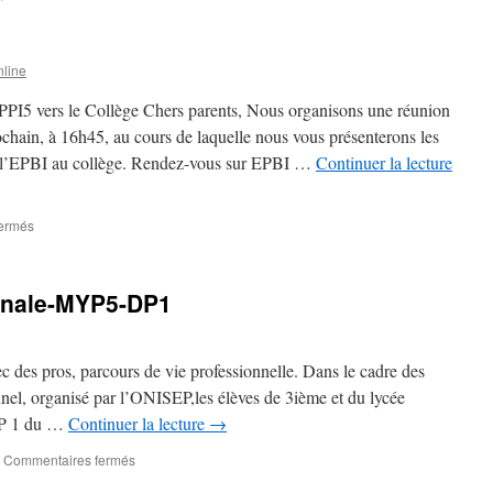
line
I5 vers le Collège Chers parents, Nous organisons une réunion
ochain, à 16h45, au cours de laquelle nous vous présenterons les
 à l’EPBI au collège. Rendez-vous sur EPBI …
Continuer la lecture
sur
ermés
CM2
&
PPI5
inale-MYP5-DP1
ec des pros, parcours de vie professionnelle. Dans le cadre des
nel, organisé par l’ONISEP,les élèves de 3ième et du lycée
 DP 1 du …
Continuer la lecture
→
sur
Commentaires fermés
3ème-