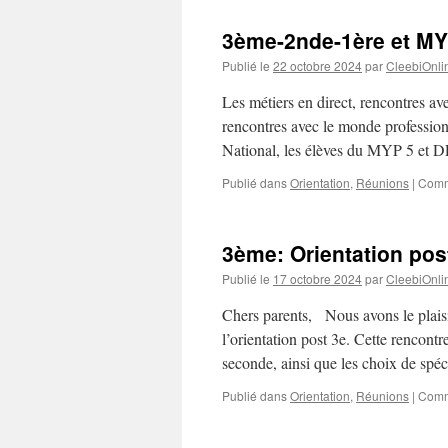
3ème-2nde-1ère et M
Publié le
22 octobre 2024
par
CleebiOnli
Les métiers en direct, rencontres av
rencontres avec le monde profession
National, les élèves du MYP 5 et
Publié dans
Orientation
,
Réunions
|
Comm
3ème: Orientation pos
Publié le
17 octobre 2024
par
CleebiOnli
Chers parents, Nous avons le plaisi
l’orientation post 3e. Cette rencontr
seconde, ainsi que les choix de spé
Publié dans
Orientation
,
Réunions
|
Comm