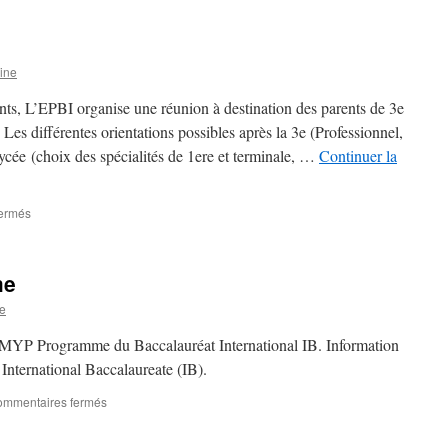
&
PYP
5
ine
ts, L’EPBI organise une réunion à destination des parents de 3e
 Les différentes orientations possibles après la 3e (Professionnel,
lycée (choix des spécialités de 1ere et terminale, …
Continuer la
sur
ermés
Classe
de
3ème
me
e
MYP Programme du Baccalauréat International IB. Information
 International Baccalaureate (IB).
sur
mmentaires fermés
Classes
de