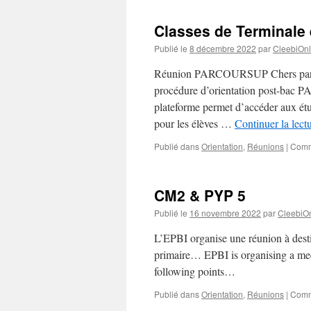
Classes de Terminale 
Publié le
8 décembre 2022
par
CleebiOnl
Réunion PARCOURSUP Chers parents
procédure d’orientation post-bac P
plateforme permet d’accéder aux étu
pour les élèves …
Continuer la lect
Publié dans
Orientation
,
Réunions
|
Comm
CM2 & PYP 5
Publié le
16 novembre 2022
par
CleebiOn
L’EPBI organise une réunion à dest
primaire… EPBI is organising a mee
following points…
Publié dans
Orientation
,
Réunions
|
Comm