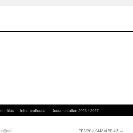
ontrôles
Infos pratiques
Documentation 2026 / 2027
 séjour
TPS/PS à CM2 et PPI4/5
→