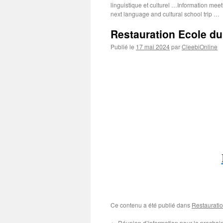
linguistique et culturel …Information mee
next language and cultural school trip …
Restauration Ecole du
Publié le
17 mai 2024
par
CleebiOnline
Ce contenu a été publié dans
Restaurati
←
Réunion d’information pour le prochain