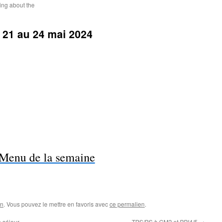
ting about the
 21 au 24 mai 2024
Menu de la semaine
on
. Vous pouvez le mettre en favoris avec
ce permalien
.
 séjour
TPS/PS à CM2 et PPI4/5
→