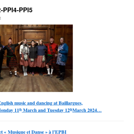
-PPI4-PPI5
e
English music and dancing at Baillargues,
Monday 11
March and Tuesday 12
March 2024…
th
th
et « Musique et Danse » à l’EPBI