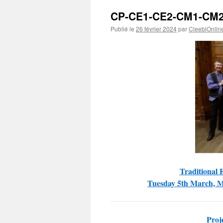
CP-CE1-CE2-CM1-CM2
Publié le
26 février 2024
par
CleebiOnlin
Traditional 
Tuesday 5th March, 
Proj