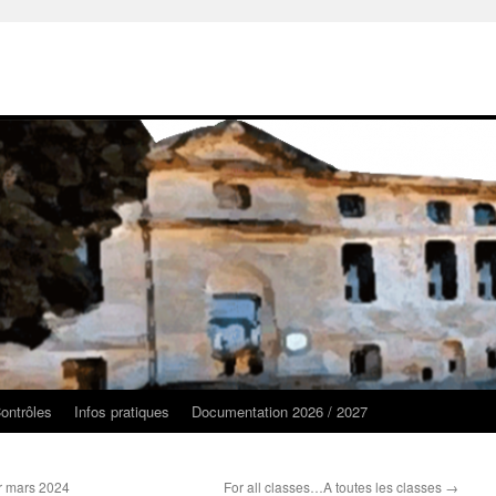
ontrôles
Infos pratiques
Documentation 2026 / 2027
er mars 2024
For all classes…A toutes les classes
→