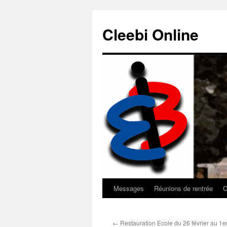
Aller
au
Cleebi Online
contenu
Messages
Réunions de rentrée
C
←
Restauration Ecole du 26 février au 1