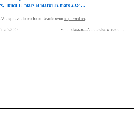
rs, lundi 11 mars et mardi 12 mars 2024…
. Vous pouvez le mettre en favoris avec
ce permalien
.
er mars 2024
For all classes…A toutes les classes
→