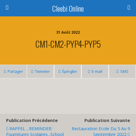
Cleebi Online
31 Août 2022
CM1-CM2-PYP4-PYP5
Partager
Tweeter
Épingler
E-mail
SMS
Publication Précédente
Publication Suivante
RAPPEL ...REMINDER:
Restauration Ecole Du 5 Au 9
Fournitures Scolaires...School
Septembre 2022