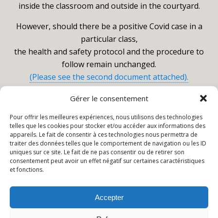
inside the classroom and outside in the courtyard.
However, should there be a positive Covid case in a
particular class,
the health and safety protocol and the procedure to
follow remain unchanged.
(Please see the second document attached).
Regards,
Gérer le consentement
Pour offrir les meilleures expériences, nous utilisons des technologies
telles que les cookies pour stocker et/ou accéder aux informations des
appareils. Le fait de consentir à ces technologies nous permettra de
traiter des données telles que le comportement de navigation ou les ID
Publication Précédente
Publication Suivante
uniques sur ce site. Le fait de ne pas consentir ou de retirer son
Classes Maternelles Et
TPS/PS
consentement peut avoir un effet négatif sur certaines caractéristiques
Élémentaires...Nursery And
et fonctions.
Primary School Classes
Accepter