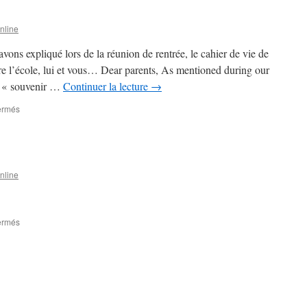
GS:
Rappel…
nline
Reminder…
ons expliqué lors de la réunion de rentrée, le cahier de vie de
tre l’école, lui et vous… Dear parents, As mentioned during our
’s « souvenir …
Continuer la lecture
→
sur
ermés
TPS-
PS-
MS-
GS
nline
sur
ermés
TPS/PS-
PS/MS-
GS