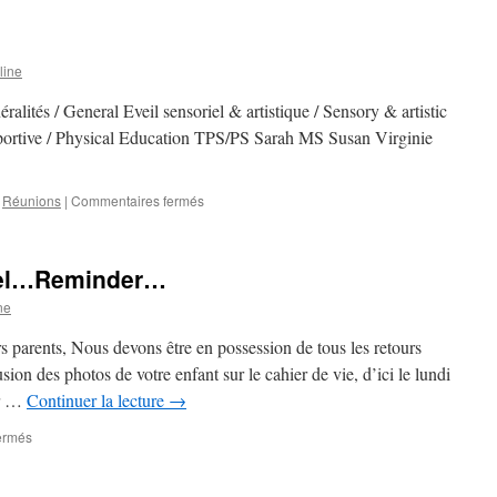
line
s / General Eveil sensoriel & artistique / Sensory & artistic
portive / Physical Education TPS/PS Sarah MS Susan Virginie
sur
,
Réunions
|
Commentaires fermés
TPS/PS
–
MS
el…Reminder…
–
GS
ne
s parents, Nous devons être en possession de tous les retours
usion des photos de votre enfant sur le cahier de vie, d’ici le lundi
ur …
Continuer la lecture
→
sur
ermés
TPS-
PS-
MS-