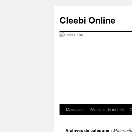
Aller
au
Cleebi Online
contenu
Messages
Réunions de rentrée
C
Maternell
Archives de catégorie :