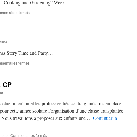
»… “Cooking and Gardening” Week…
sur
mentaires fermés
TPS
–
PS
line
mas Story Time and Party…
sur
mentaires fermés
TPS
–
PS
t CP
–
MS
ne
–
GS
actuel incertain et les protocoles très contraignants mis en place
our cette année scolaire l’organisation d’une classe transplantée
). Nous travaillons à proposer aux enfants une …
Continuer la
sur
nelle
|
Commentaires fermés