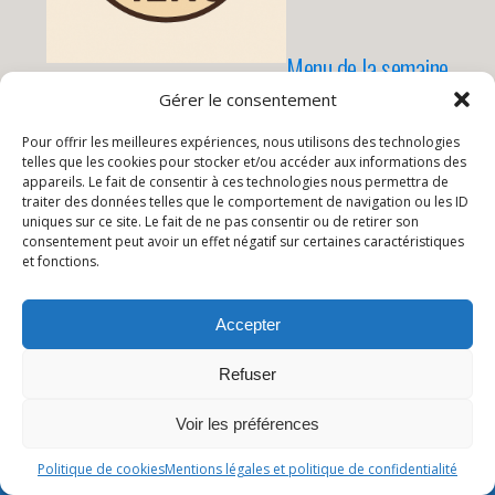
Menu de la semaine
Gérer le consentement
Pour offrir les meilleures expériences, nous utilisons des technologies
telles que les cookies pour stocker et/ou accéder aux informations des
appareils. Le fait de consentir à ces technologies nous permettra de
traiter des données telles que le comportement de navigation ou les ID
uniques sur ce site. Le fait de ne pas consentir ou de retirer son
Publication Précédente
Publication Suivante
consentement peut avoir un effet négatif sur certaines caractéristiques
CM1, CM2, PPI 4/5
TPS/PS --> CM2, PPI4/5
et fonctions.
Accepter
Retour au début
Refuser
Mobile
Bureau
Voir les préférences
Politique de cookies
Mentions légales et politique de confidentialité