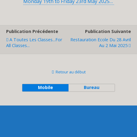
Monday 19th to Friday 23rd May 2025…
Publication Précédente
Publication Suivante
A Toutes Les Classes...For
Restauration Ecole Du 28 Avril
All Classes...
Au 2 Mai 2025
Retour au début
Mobile
Bureau