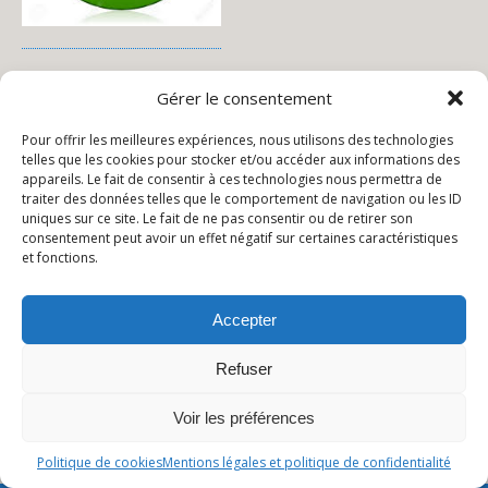
Menu de la semaine.
Gérer le consentement
Pour offrir les meilleures expériences, nous utilisons des technologies
telles que les cookies pour stocker et/ou accéder aux informations des
appareils. Le fait de consentir à ces technologies nous permettra de
traiter des données telles que le comportement de navigation ou les ID
uniques sur ce site. Le fait de ne pas consentir ou de retirer son
consentement peut avoir un effet négatif sur certaines caractéristiques
Publication Précédente
Publication Suivante
et fonctions.
TPS-PS-MS-GS
MS & GS
Accepter
Retour au début
Refuser
Voir les préférences
Mobile
Bureau
Politique de cookies
Mentions légales et politique de confidentialité