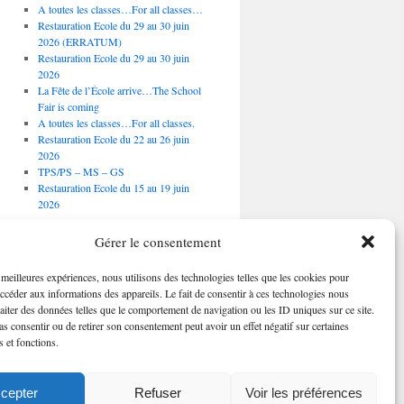
A toutes les classes…For all classes…
Restauration Ecole du 29 au 30 juin
2026 (ERRATUM)
Restauration Ecole du 29 au 30 juin
2026
La Fête de l’École arrive…The School
Fair is coming
A toutes les classes…For all classes.
Restauration Ecole du 22 au 26 juin
2026
TPS/PS – MS – GS
Restauration Ecole du 15 au 19 juin
2026
Évènements à venir
Gérer le consentement
s meilleures expériences, nous utilisons des technologies telles que les cookies pour
Il n’y a pas d’évènements à
venir.
accéder aux informations des appareils. Le fait de consentir à ces technologies nous
raiter des données telles que le comportement de navigation ou les ID uniques sur ce site.
pas consentir ou de retirer son consentement peut avoir un effet négatif sur certaines
s et fonctions.
cepter
Refuser
Voir les préférences