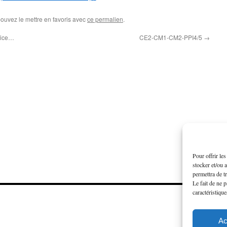
pouvez le mettre en favoris avec
ce permalien
.
vice…
CE2-CM1-CM2-PPI4/5
→
Pour offrir le
stocker et/ou 
permettra de t
Le fait de ne 
caractéristique
Ac