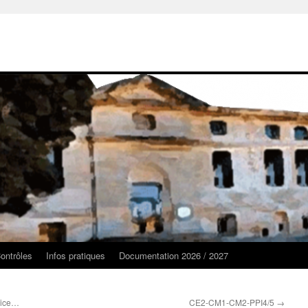
ontrôles
Infos pratiques
Documentation 2026 / 2027
vice…
CE2-CM1-CM2-PPI4/5
→