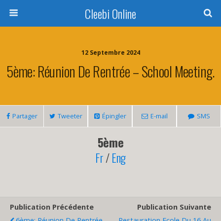
Cleebi Online
12 Septembre 2024
5ème: Réunion De Rentrée – School Meeting.
Partager
Tweeter
Épingler
E-mail
SMS
5ème
Fr
/
Eng
Publication Précédente
Publication Suivante
6ème: Réunion De Rentrée
Restauration Ecole Du 16 Au