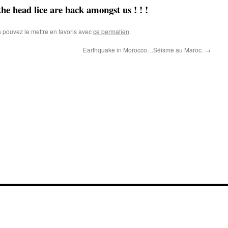
he head lice are back amongst us ! ! !
s pouvez le mettre en favoris avec
ce permalien
.
Earthquake in Morocco…Séisme au Maroc.
→