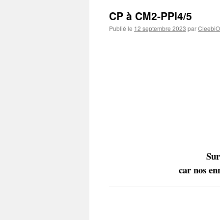
CP à CM2-PPI4/5
Publié le
12 septembre 2023
par
CleebiO
Sur
car nos en