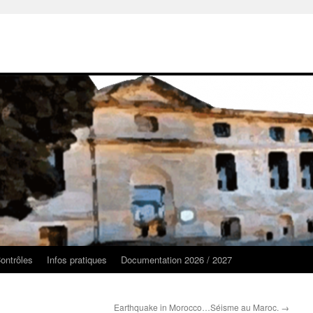
ontrôles
Infos pratiques
Documentation 2026 / 2027
Earthquake in Morocco…Séisme au Maroc.
→