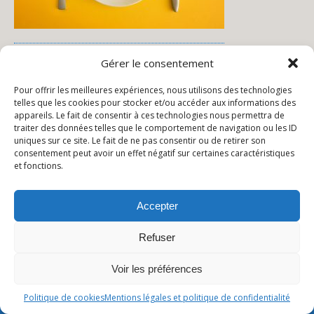
Menu de la semaine
Gérer le consentement
Pour offrir les meilleures expériences, nous utilisons des technologies
telles que les cookies pour stocker et/ou accéder aux informations des
appareils. Le fait de consentir à ces technologies nous permettra de
traiter des données telles que le comportement de navigation ou les ID
Publication Précédente
Publication Suivante
uniques sur ce site. Le fait de ne pas consentir ou de retirer son
consentement peut avoir un effet négatif sur certaines caractéristiques
TPS - PS
Restauration Ecole Du 17 Au
et fonctions.
21 Avril 2023
Accepter
Retour au début
Refuser
Mobile
Bureau
Voir les préférences
Politique de cookies
Mentions légales et politique de confidentialité