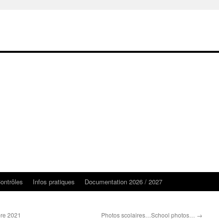
ontrôles
Infos pratiques
Documentation 2026 / 2027
bre 2021
Photos scolaires…School photos…
→