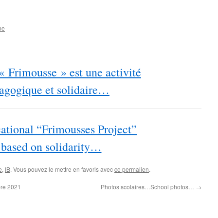
ne
 « Frimousse » est une activité
agogique et solidaire…
ational “Frimousses Project”
 based on solidarity…
e
,
IB
. Vous pouvez le mettre en favoris avec
ce permalien
.
bre 2021
Photos scolaires…School photos…
→