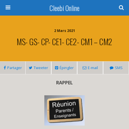
Cleebi Online
2 Mars 2021
MS- GS- CP- CE1- CE2- CM1 – CM2
Partager
Tweeter
Épingler
E-mail
SMS
RAPPEL