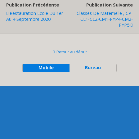
Publication Précédente
Publication Suivante
Restauration Ecole Du 1er
Classes De Maternelle , CP-
Au 4 Septembre 2020
CE1-CE2-CM1-PYP4-CM2-
PYP5
Retour au début
Mobile
Bureau