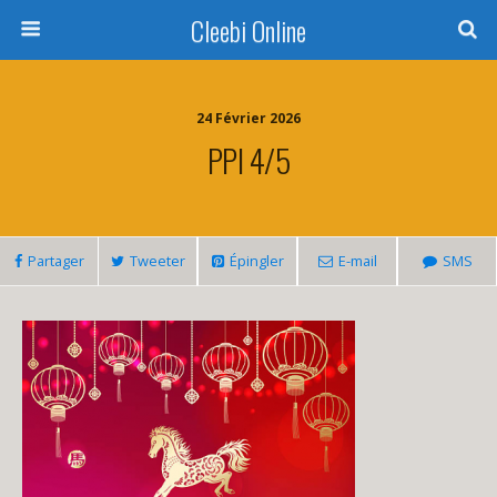
Cleebi Online
24 Février 2026
PPI 4/5
Partager
Tweeter
Épingler
E-mail
SMS