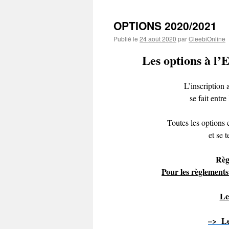
OPTIONS 2020/2021
Publié le
24 août 2020
par
CleebiOnline
Les options à l’
L’inscription 
se fait entre
Toutes les option
et se 
Règ
Pour les règlements
Le
–> Le