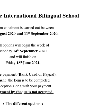
e International Bilingual School
n enrolment is carried out between
ust 2020 and 11
September 2020.
th
l options will begin the week of
14
September 2020
Monday
th
and will finish on
18
June 2021.
Friday
th
e payment (Bank Card or Paypal).
sh:
the form is to be completed
reception along with your payment.
yment by cheque is not accepted.
–>
The different options <–