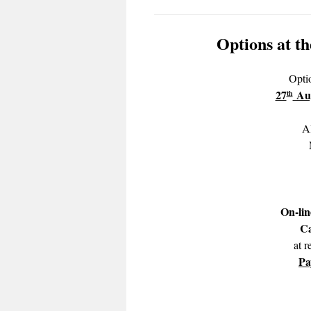
Options at th
Optio
27
Aug
th
Al
On-lin
Ca
at 
Pa