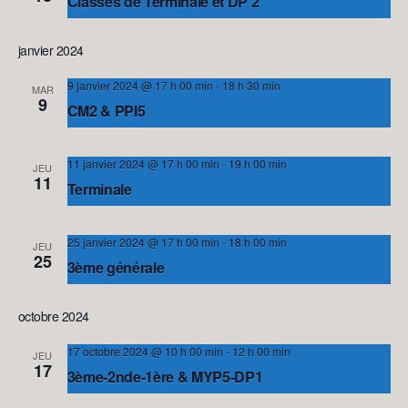
Classes de Terminale et DP 2
Évènem
EPBI 2 - Salle BERLIN
janvier 2024
9 janvier 2024 @ 17 h 00 min
-
18 h 30 min
MAR
9
CM2 & PPI5
EPBI 2 - Salle BERLIN
11 janvier 2024 @ 17 h 00 min
-
19 h 00 min
JEU
11
Terminale
EPBI 2 - Salle BERLIN
25 janvier 2024 @ 17 h 00 min
-
18 h 00 min
JEU
25
3ème générale
EPBI 2 - Salle BERLIN
octobre 2024
17 octobre 2024 @ 10 h 00 min
-
12 h 00 min
JEU
17
3ème-2nde-1ère & MYP5-DP1
EPBI 2 - Salle BERLIN