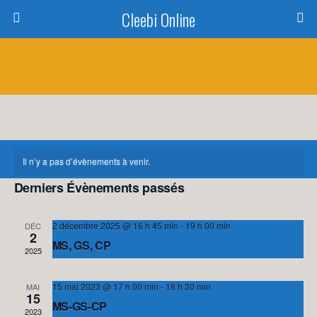
Cleebi Online
Il n’y a pas d’évènements à venir.
Derniers Évènements passés
classe de découverte
2 décembre 2025 @ 16 h 45 min
-
19 h 00 min
DÉC
À venir
2
Recherche
Navig
Recherche
MS, GS, CP
Liste
2025
de
Sélectionnez
et
EPBI 2 - Salle BERLIN
une
vues
navigation
15 mai 2023 @ 17 h 00 min
-
18 h 30 min
MAI
date.
Évène
15
MS-GS-CP
2023